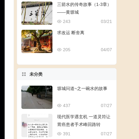
三箭水的传奇故事（1-3章）
——黄塬城
243
03/21
求改运 断舍离
205
04/07
未分类
塬城问道~之一碗水的故事
437
07/27
现代医学遇玄机 一道灵符让
胃癌患者手术峰回路转
391
07/27