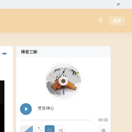
登录
禅音三昧
梵音禅心
00:00