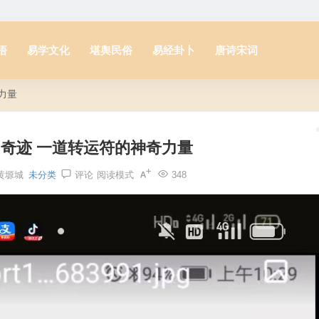
悟
易学文化
堪舆民俗
易经卦卜
唐诗宋词
力量
奇迹 一道转运符的神奇力量
黄塬城
未分类
评论
阅读模式
348