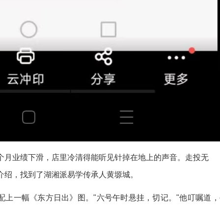
个月业绩下滑，店里冷清得能听见针掉在地上的声音。走投无
介绍，找到了湖湘派易学传承人黄塬城。
配上一幅《东方日出》图。"六号午时悬挂，切记。"他叮嘱道，