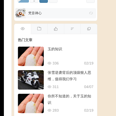
梵音禅心
热门文章
玉的知识
336
02/19
张雪逆袭背后的顶级狠人思
维，值得我们学习
311
04/07
你所不知道的，关于玉的知
识
283
02/19