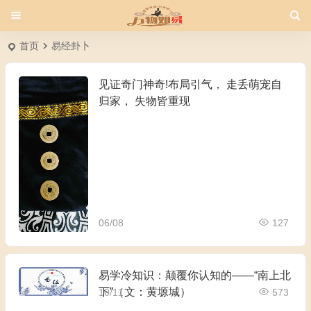
首页
易经卦卜
见证奇门神奇!布局引气， 走丢萌宠自
归家， 失物皆重现
06/08
127
易学冷知识：颠覆你认知的——“南上北
下”（文：黄塬城）
10/11
573