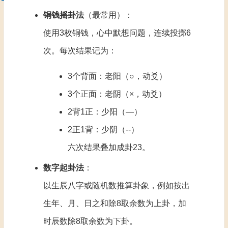
铜钱摇卦法
‌（最常用）：
使用3枚铜钱，心中默想问题，连续投掷6
次。每次结果记为：
3个背面：老阳（○，动爻）
3个正面：老阴（×，动爻）
2背1正：少阳（—）
2正1背：少阴（--）
六次结果叠加成卦‌
2
3
。
数字起卦法
‌：
以生辰八字或随机数推算卦象，例如按出
生年、月、日之和除8取余数为上卦，加
时辰数除8取余数为下卦‌。