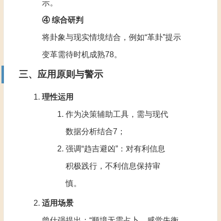
示‌。
④ 综合研判
将卦象与现实情境结合，例如“革卦”提示
变革需待时机成熟‌
7
8
。
三、应用原则与警示
理性运用
作为决策辅助工具，需与现代
数据分析结合‌
7
；
强调“趋吉避凶”：对有利信息
积极践行，不利信息保持审
慎‌。
适用场景
曾仕强提出：“顺境无需占卜，感觉失衡