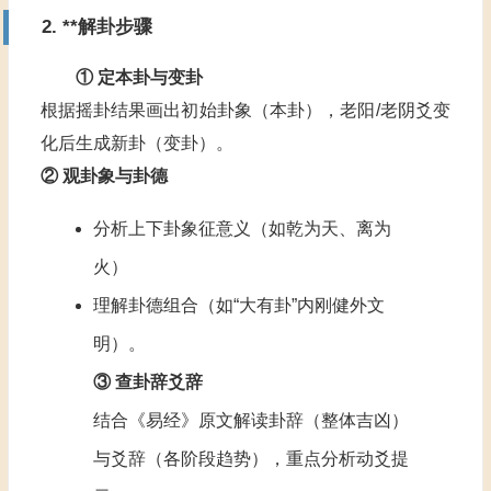
2. **解卦步骤
① 定本卦与变卦
根据摇卦结果画出初始卦象（本卦），老阳/老阴爻变
化后生成新卦（变卦）‌。
② 观卦象与卦德
分析上下卦象征意义（如乾为天、离为
火）
理解卦德组合（如“大有卦”内刚健外文
明）‌。
③ 查卦辞爻辞
结合《易经》原文解读卦辞（整体吉凶）
与爻辞（各阶段趋势），重点分析动爻提