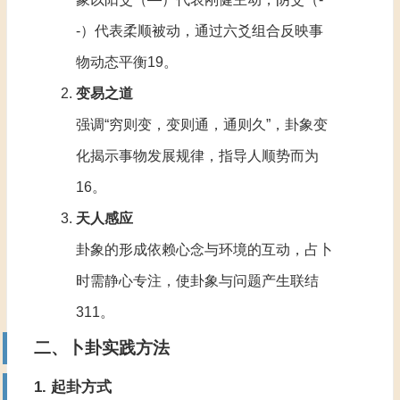
-）代表柔顺被动，通过六爻组合反映事
物动态平衡‌
1
9
。
变易之道
强调“穷则变，变则通，通则久”，卦象变
化揭示事物发展规律，指导人顺势而为‌
1
6
。
天人感应
卦象的形成依赖心念与环境的互动，占卜
时需静心专注，使卦象与问题产生联结‌
3
11
。
二、卜卦实践方法
1. ‌
起卦方式